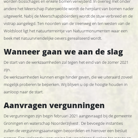
worden bosschages en enkele bomen verwijderd. In overleg met onder
andere het Meerschap Paterswolde wordt de herplant van bomen nader
uitgewerkt. Nabij de Meerschapsboerderij wordt de stuw verbreed en de
vistrap aangelegd. Ten noorden van de Veenweg en ten westen van de
Woldsloot ligt het natuurterreintje van Natuurmonumenten waar een
beek met natuurvriendelijke oevers gerealiseerd wordt.
Wanneer gaan we aan de slag
De start van de werkzaamheden zal tegen het eind van de zomer 2021
zijn.
De werkzaamheden kunnen enige hinder geven, die we uiteraard zoveel
mogelijk proberen te beperken. Wij blijven u op de hoogte houden in
aanloop naar de start.
Aanvragen vergunningen
De vergunningen zijn begin februari 2021 aangevraagd bij de gemeente
Groningen en waterschap Noorderzijlvest . De bevoegde instanties
zullen de vergunningsaanvragen beoordelen en hierover een besluit