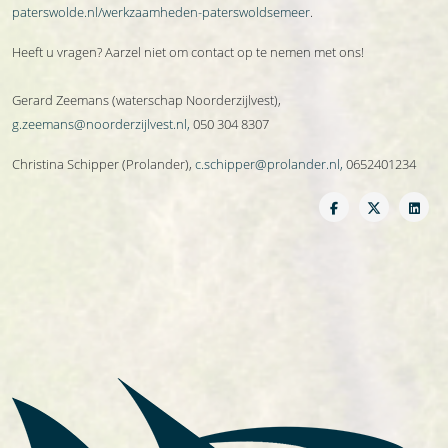
paterswolde.nl/werkzaamheden-paterswoldsemeer
.
Heeft u vragen? Aarzel niet om contact op te nemen met ons!
Gerard Zeemans (waterschap Noorderzijlvest),
g.zeemans@noorderzijlvest.nl
,
050 304 8307
Christina Schipper (Prolander),
c.schipper@prolander.nl
,
0652401234