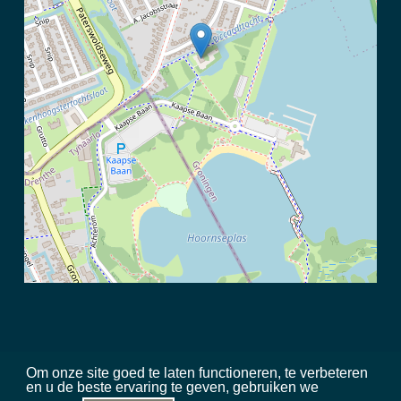
Om onze site goed te laten functioneren, te verbeteren
en u de beste ervaring te geven, gebruiken we
©
2026 Meerschap Paterswolde |
privacy disclaimer
|
regels in het