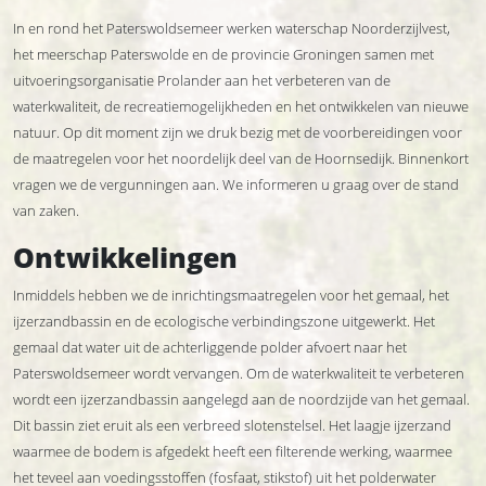
In en rond het Paterswoldsemeer werken waterschap Noorderzijlvest,
het meerschap Paterswolde en de provincie Groningen samen met
uitvoeringsorganisatie Prolander aan het verbeteren van de
waterkwaliteit, de recreatiemogelijkheden en het ontwikkelen van nieuwe
natuur. Op dit moment zijn we druk bezig met de voorbereidingen voor
de maatregelen voor het noordelijk deel van de Hoornsedijk. Binnenkort
vragen we de vergunningen aan. We informeren u graag over de stand
van zaken.
Ontwikkelingen
Inmiddels hebben we de inrichtingsmaatregelen voor het gemaal, het
ijzerzandbassin en de ecologische verbindingszone uitgewerkt. Het
gemaal dat water uit de achterliggende polder afvoert naar het
Paterswoldsemeer wordt vervangen. Om de waterkwaliteit te verbeteren
wordt een ijzerzandbassin aangelegd aan de noordzijde van het gemaal.
Dit bassin ziet eruit als een verbreed slotenstelsel. Het laagje ijzerzand
waarmee de bodem is afgedekt heeft een filterende werking, waarmee
het teveel aan voedingsstoffen (fosfaat, stikstof) uit het polderwater