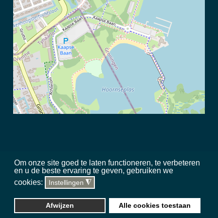
Om onze site goed te laten functioneren, te verbeteren
en u de beste ervaring te geven, gebruiken we
©
2026 Meerschap Paterswolde |
privacy disclaimer
|
regels in het
cookies:
Instellingen
◮
gebied
|
sitemap
|
team
|
toegankelijkheid
Website, hosting & updates
Silverstone Studio
Afwijzen
Alle cookies toestaan