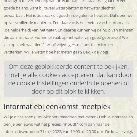
belangrijk ter verbetering van de waterkwaliteit. Maar het gaat om een
goede balans, want bij teveel waterplanten is het water slechter
bevaarbaar. Het is dus zaak dit goed in de gaten te houden. Dat doen we
op verschillende manieren. Een daarvan is het meten van het doorzicht
(de helderheid) van het water. En daarbij kunnen wij de hulp van mensen
die aan het water wonen of vaak op het water zijn goed gebruiken! We
zijn op zoek naar tien à twaalf vrijwilligers die ons team komen
versterken. Wil je weten hoe het meten gaat? Bekijk de vlog!
Om deze geblokkeerde content te bekijken,
moet je alle cookies accepteren: dat kan door
de cookie instellingen onderin te openen of
door op dit blok te klikken.
Informatiebijeenkomst meetplek
Wil je dit seizoen (juni-oktober) meedoen met meten? Heb je interesse en
ben je benieuwd wat het precies inhoudt? Kom dan naar de
informatieavond op 31 mei 2022, van 19.00 tot 20.00 uur. De locatie volgt,