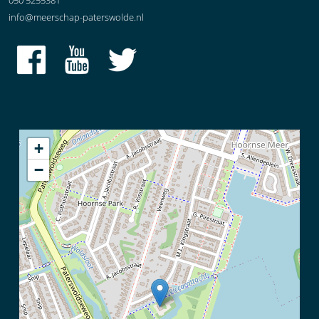
050 5255381
info@meerschap-paterswolde.nl
+
−