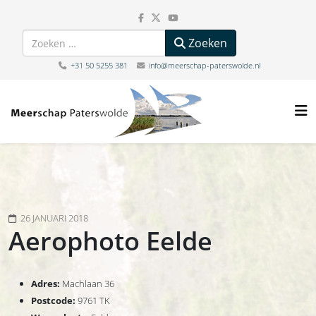
Zoeken
Zoeken
+31 50 5255 381
info@meerschap-paterswolde.nl
26 JANUARI 2018
Aerophoto Eelde
Adres:
Machlaan 36
Postcode:
9761 TK