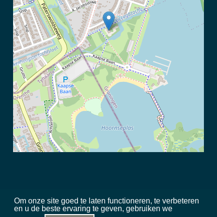
Om onze site goed te laten functioneren, te verbeteren
en u de beste ervaring te geven, gebruiken we
©
2026 Meerschap Paterswolde |
privacy disclaimer
|
regels in het