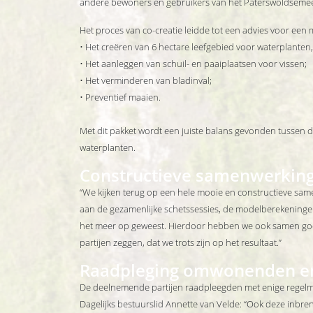
andere bewoners en gebruikers van het Paterswoldsemee
Het proces van co-creatie leidde tot een advies voor ee
• Het creëren van 6 hectare leefgebied voor waterplanten
• Het aanleggen van schuil- en paaiplaatsen voor vissen;
• Het verminderen van bladinval;
• Preventief maaien.
Met dit pakket wordt een juiste balans gevonden tussen d
waterplanten.
Constructieve samenwerkin
“We kijken terug op een hele mooie en constructieve sa
aan de gezamenlijke schetssessies, de modelberekeningen
het meer op geweest. Hierdoor hebben we ook samen go
partijen zeggen, dat we trots zijn op het resultaat.”
Raadpleging omwonenden en
De deelnemende partijen raadpleegden met enige regelm
Dagelijks bestuurslid Annette van Velde: “Ook deze inbren