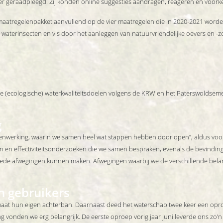
r geraadpleegd. Zij konden online suggesties aandragen, reageren en voor
n maatregelenpakket aanvullend op de vier maatregelen die in 2020-2021 word
, waterinsecten en vis door het aanleggen van natuurvriendelijke oevers en -z
e (ecologische) waterkwaliteitsdoelen volgens de KRW en het Paterswoldsemee
g
menwerking, waarin we samen heel wat stappen hebben doorlopen”, aldus voor
 en effectiviteitsonderzoeken die we samen bespraken, evenals de bevindinge
ede afwegingen kunnen maken. Afwegingen waarbij we de verschillende bel
 gebruikers
aat hun eigen achterban. Daarnaast deed het waterschap twee keer een opr
g vonden we erg belangrijk. De eerste oproep vorig jaar juni leverde ons zo’