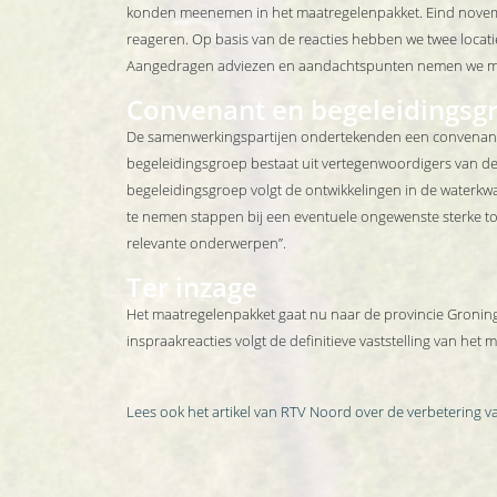
konden meenemen in het maatregelenpakket. Eind novembe
reageren. Op basis van de reacties hebben we twee locat
Aangedragen adviezen en aandachtspunten nemen we mee
Convenant en begeleidingsg
De samenwerkingspartijen ondertekenden een convenant wa
begeleidingsgroep bestaat uit vertegenwoordigers van de 
begeleidingsgroep volgt de ontwikkelingen in de waterkw
te nemen stappen bij een eventuele ongewenste sterke to
relevante onderwerpen”.
Ter inzage
Het maatregelenpakket gaat nu naar de provincie Groninge
inspraakreacties volgt de definitieve vaststelling van h
Lees ook het artikel van RTV Noord over de verbetering va