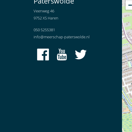
Paterswolde
−
Veenweg 46
9752 XS Haren
050 5255381
info@meerschap-paterswolde.nl