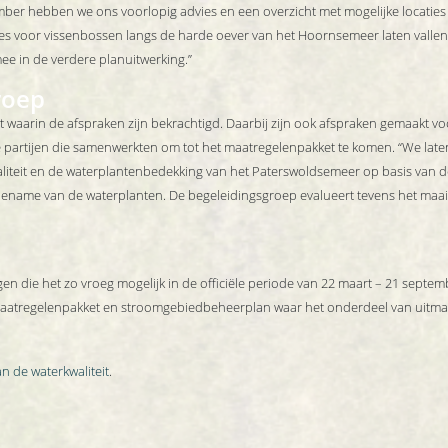
r hebben we ons voorlopig advies en een overzicht met mogelijke locaties 
ies voor vissenbossen langs de harde oever van het Hoornsemeer laten vallen
 in de verdere planuitwerking.”
roep
arin de afspraken zijn bekrachtigd. Daarbij zijn ook afspraken gemaakt voo
partijen die samenwerkten om tot het maatregelenpakket te komen. “We laten el
aliteit en de waterplantenbedekking van het Paterswoldsemeer op basis van d
ename van de waterplanten. De begeleidingsgroep evalueert tevens het maai
n die het zo vroeg mogelijk in de officiële periode van 22 maart – 21 septemb
et maatregelenpakket en stroomgebiedbeheerplan waar het onderdeel van uitma
n de waterkwaliteit
.