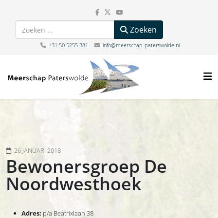
Zoeken
Zoeken
+31 50 5255 381
info@meerschap-paterswolde.nl
26 JANUARI 2018
Bewonersgroep De
Noordwesthoek
Adres:
p/a Beatrixlaan 38