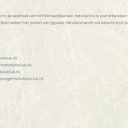
nd in de westhoek van het Paterswoldsemeer. Het eiland is te voet te bereike
Deze hebben hier zomers een ligplaats. Het eiland wordt ook bezocht door p
otclub.nl
)
motorbootclub.nl
)
bootclub.nl
)
oningermotorbootclub.nl
)