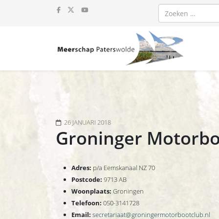
Zoeken
26 JANUARI 2018
Groninger Motorbo
Adres:
p/a Eemskanaal NZ 70
Postcode:
9713 AB
Woonplaats:
Groningen
Telefoon:
050-3141728
Email:
secretariaat@groningermotorbootclub.nl