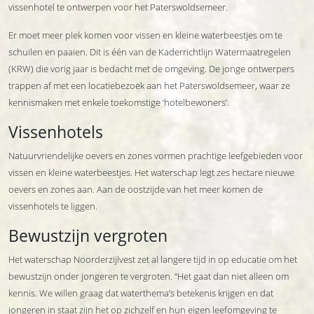
vissenhotel te ontwerpen voor het Paterswoldsemeer.
Er moet meer plek komen voor vissen en kleine waterbeestjes om te
schuilen en paaien. Dit is één van de Kaderrichtlijn Watermaatregelen
(KRW) die vorig jaar is bedacht met de omgeving. De jonge ontwerpers
trappen af met een locatiebezoek aan het Paterswoldsemeer, waar ze
kennismaken met enkele toekomstige ‘hotelbewoners’.
Vissenhotels
Natuurvriendelijke oevers en zones vormen prachtige leefgebieden voor
vissen en kleine waterbeestjes. Het waterschap legt zes hectare nieuwe
oevers en zones aan. Aan de oostzijde van het meer komen de
vissenhotels te liggen.
Bewustzijn vergroten
Het waterschap Noorderzijlvest zet al langere tijd in op educatie om het
bewustzijn onder jongeren te vergroten. “Het gaat dan niet alleen om
kennis. We willen graag dat waterthema’s betekenis krijgen en dat
jongeren in staat zijn het op zichzelf en hun eigen leefomgeving te