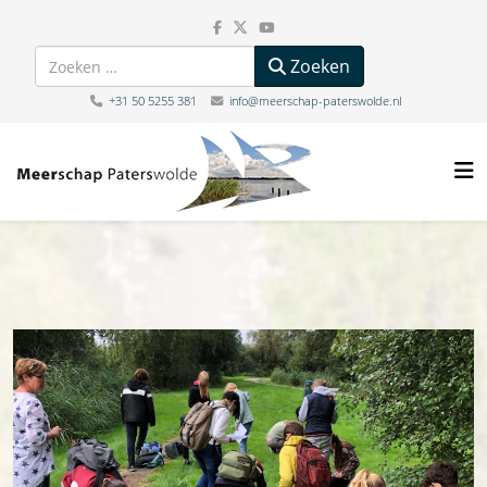
Zoeken
Zoeken
+31 50 5255 381
info@meerschap-paterswolde.nl