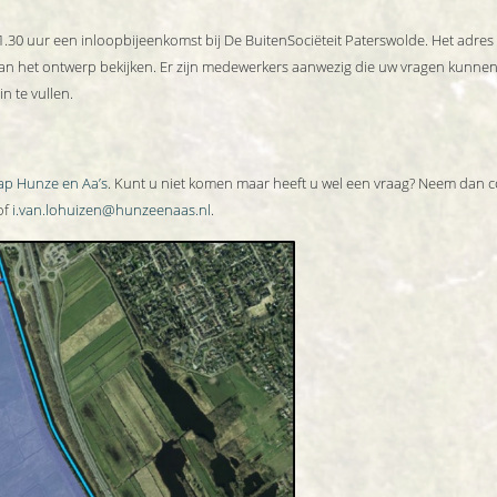
1.30 uur een inloopbijeenkomst bij De BuitenSociëteit Paterswolde. Het adr
van het ontwerp bekijken. Er zijn medewerkers aanwezig die uw vragen kunne
n te vullen.
ap Hunze en Aa’s
. Kunt u niet komen maar heeft u wel een vraag? Neem dan 
of
i.van.lohuizen@hunzeenaas.nl
.