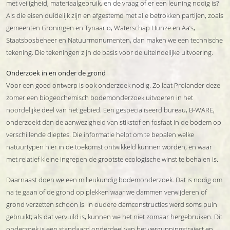
met veiligheid, materiaalgebruik, en de vraag of er een leuning nodig is?
Als die eisen duidelijk zijn en afgestemd met alle betrokken partijen, zoals
gemeenten Groningen en Tynaarlo, Waterschap Hunze en Aa’s,
Staatsbosbeheer en Natuurmonumenten, dan maken we een technische
tekening. Die tekeningen zijn de basis voor de uiteindelijke uitvoering.
Onderzoek in en onder de grond
Voor een goed ontwerp is ook onderzoek nodig. Zo laat Prolander deze
zomer een biogeochemisch bodemonderzoek uitvoeren in het
noordelijke deel van het gebied. Een gespecialiseerd bureau, B-WARE,
onderzoekt dan de aanwezigheid van stikstof en fosfaat in de bodem op
verschillende dieptes. Die informatie helpt om te bepalen welke
natuurtypen hier in de toekomst ontwikkeld kunnen worden, en waar
met relatief kleine ingrepen de grootste ecologische winst te behalen is.
Daarnaast doen we een milieukundig bodemonderzoek. Dat is nodig om
na te gaan of de grond op plekken waar we dammen verwijderen of
grond verzetten schoon is. In oudere damconstructies werd soms puin
gebruikt; als dat vervuild is, kunnen we het niet zomaar hergebruiken. Dit
onderzoek is een standaard onderdeel van het vergunningstraject en