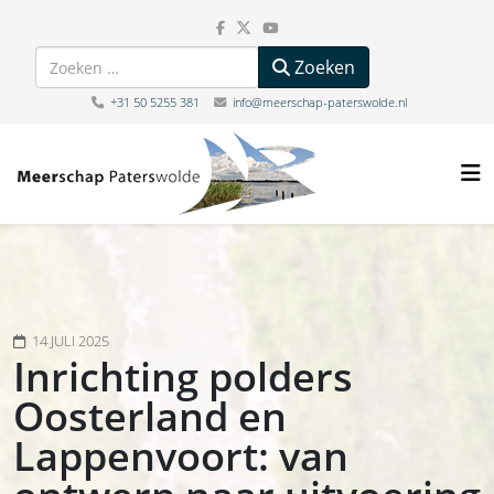
Zoeken
Zoeken
+31 50 5255 381
info@meerschap-paterswolde.nl
14 JULI 2025
Inrichting polders
Oosterland en
Lappenvoort: van