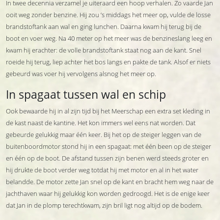
In twee decennia verzamel je uiteraard een hoop verhalen. Zo vaarde Jan
ooit weg zonder benzine. Hij zou ’s middags het meer op, vulde de losse
brandstoftank aan wal en ging lunchen. Daarna kwam hij terug bij de
boot en voer weg. Na 40 meter op het meer was de benzineslang leeg en
kwam hij erachter: de volle brandstoftank staat nog aan de kant. Snel
roeide hij terug, liep achter het bos langs en pakte de tank. Alsof er niets
gebeurd was voer hij vervolgens alsnog het meer op.
In spagaat tussen wal en schip
Ook bewaarde hij in al zijn tijd bij het Meerschap een extra set kleding in
de kast naast de kantine. Het kon immers wel eens nat worden. Dat
gebeurde gelukkig maar één keer. Bij het op de steiger leggen van de
buitenboordmotor stond hij in een spagaat: met één been op de steiger
en één op de boot. De afstand tussen zijn benen werd steeds groter en
hij drukte de boot verder weg totdat hij met motor en al in het water
belandde. De motor zette Jan snel op de kant en bracht hem weg naar de
jachthaven waar hij gelukkig kon worden gedroogd. Het is de enige keer
dat Jan in de plomp terechtkwam, zijn bril ligt nog altijd op de bodem.