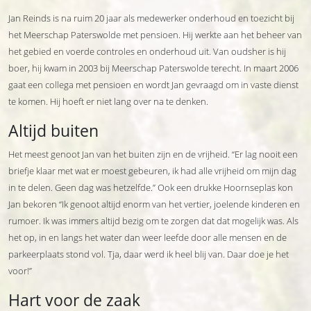
Jan Reinds is na ruim 20 jaar als medewerker onderhoud en toezicht bij
het Meerschap Paterswolde met pensioen. Hij werkte aan het beheer van
het gebied en voerde controles en onderhoud uit. Van oudsher is hij
boer, hij kwam in 2003 bij Meerschap Paterswolde terecht. In maart 2006
gaat een collega met pensioen en wordt Jan gevraagd om in vaste dienst
te komen. Hij hoeft er niet lang over na te denken.
Altijd buiten
Het meest genoot Jan van het buiten zijn en de vrijheid. “Er lag nooit een
briefje klaar met wat er moest gebeuren, ik had alle vrijheid om mijn dag
in te delen. Geen dag was hetzelfde.” Ook een drukke Hoornseplas kon
Jan bekoren “Ik genoot altijd enorm van het vertier, joelende kinderen en
rumoer. Ik was immers altijd bezig om te zorgen dat dat mogelijk was. Als
het op, in en langs het water dan weer leefde door alle mensen en de
parkeerplaats stond vol. Tja, daar werd ik heel blij van. Daar doe je het
voor!”
Hart voor de zaak