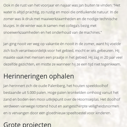
Ook in de rust van het voorjaar en najaar was Jan buiten te vinden: “Het
water is altijd prachtig, zo rustig en mooi die ontluikende natuur. In de
zomer was ik druk met maaiwerkzaamheden en de nodige technische
klusjes. In de winter was ik samen met collega’s bezig met
snoeiwerkzaamheden en het onderhoud van de machines.”
Jan ging nooit ver weg op vakantie én nooit in de zomer, want hij voelde
zich toch verantwoordelijk voor het gebied, mocht er iets gebeuren. Hij
maakte vaak met mensen een praatje in het gebied. Hij zag in 20 jaar veel
dezelfde gezichten, en mistte ze wanneer hij ze een tijd niet tegenkwam.
Herinneringen ophalen
Jan herinnert zich de oude Palenberg, het houten speeldoolhof
bestaande uit 5.000 palen. Hoge palen kronkelden omhoog vanuit het
zand en boden een mooi uitkijkpunt over de Hoornseplas. Het doolhof
verdween vanwege rottend hout en aangescherpte veiligheidsnormen
en is vervangen door een gloednieuw speeltoestel voor kinderen.
Grote projecten