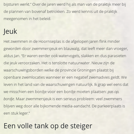
bijsturen werkt.” Over de jaren werd hij als man van de praktijk meer bij
de plannen van bovenaf betrokken. Zo werd kennis uit de praktijk
meegenomen in het beleid.
Jeuk
Het zwemmen in de Hoornseplas is de afgelopen jaren flink minder
geworden door zwemmersjeuk en blauwalg, dat leeft meer dan vroeger,
aldus Jan. “Er waren eerder ook watervogels, slakken en dus parasieten
die jeuk veroorzaken. Het is tenslotte natuurwater. Nieuw zijn de
waarschuwingsborden welke de provincie Groningen plaatst bij
openbare zwemlocaties wanneer er een negatief zwemadvies geldt. We
leven in het land van de waarschuwingen natuurlijk. Ik grap wel eens dat
we misschien een bordje voor een bordje moeten plaatsen:
pas op,
bordje
. Maar zwemmersjeuk is een serieus probleem: veel zwemmers
blijven weg door alle bijkomende media-aandacht. De parkeerplaats is
een stuk leger.”
Een volle tank op de steiger