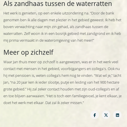
Als zandhaas tussen de waterratten
Het werk is genieten, op een enkele uitzondering na. “Door de bank
genomen ben ik alle dagen met plezier in het gebied geweest. Ik heb het
boven verwachting naar mijn zin gehad, als zandhaas tussen de
waterratten. Zelf woon ik in een bosrijk gebied met zandgrond en ik heb
mij prima vermaakt in de wateromgeving van het meer!”
Meer op zichzelf
Waar Jan thuis meer op zichzelf is aangewezen, was er in het werk veel
contact met mensen in het gebied, voorbijgangers en collega's. Ook nu
hij met pensioen is, weten collega’s hem nog te vinden. “Wat wil je,” lacht
Jan, “na 20 jaar ken ik ieder slootje, putje en leiding van het 900 hectare
grote gebied.” Hij zal zeker contact houden met zijn oud-collega’s en af
en toe blijven aanwaaien. “Het is toch een familiegevoel, je kent elkaar, je
doet het werk met elkaar. Dat zal ik zeker missen.”