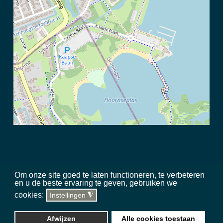
Om onze site goed te laten functioneren, te verbeteren
en u de beste ervaring te geven, gebruiken we
©
2026 Meerschap Paterswolde |
privacy disclaimer
|
regels in het
cookies:
Instellingen
◮
gebied
|
sitemap
|
team
|
toegankelijkheid
Website, hosting & updates
Silverstone Studio
Afwijzen
Alle cookies toestaan