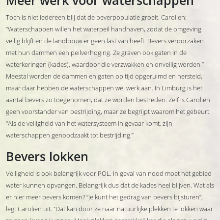
Meer werk voor waterschappen
Toch is niet iedereen blij dat de beverpopulatie groeit. Carolien:
“Waterschappen willen het waterpeil handhaven, zodat de omgeving
veilig blijft en de landbouw er geen last van heeft. Bevers veroorzaken
met hun dammen een peilverhoging. Ze graven ook gaten in de
waterkeringen (kades), waardoor die verzwakken en onveilig worden.”
Meestal worden de dammen en gaten op tijd opgeruimd en hersteld,
maar daar hebben de waterschappen wel werk aan. In Limburg is het
aantal bevers zo toegenomen, dat ze worden bestreden. Zelf is Carolien
geen voorstander van bestrijding, maar ze begrijpt waarom het gebeurt.
“Als de veiligheid van het watersysteem in gevaar komt, zijn
waterschappen genoodzaakt tot bestrijding.”
Bevers lokken
Veiligheid is ook belangrijk voor POL. In geval van nood moet het gebied
water kunnen opvangen. Belangrijk dus dat de kades heel blijven. Wat als
er hier meer bevers komen? “Je kunt het gedrag van bevers bijsturen”,
legt Carolien uit. “Dat kan door ze naar natuurlijke plekken te lokken waar