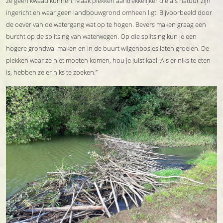
ze geen kwaad kunnen. Maak plekken aantrekkelijker die als natuur zijn
ingericht en waar geen landbouwgrond omheen ligt. Bijvoorbeeld door
de oever van de watergang wat op te hogen. Bevers maken graag een
burcht op de splitsing van waterwegen. Op die splitsing kun je een
hogere grondwal maken en in de buurt wilgenbosjes laten groeien. De
plekken waar ze niet moeten komen, hou je juist kaal. Als er niks te eten
is, hebben ze er niks te zoeken.”