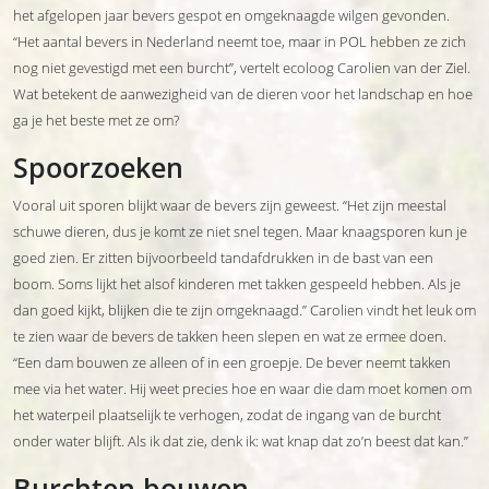
het afgelopen jaar bevers gespot en omgeknaagde wilgen gevonden.
“Het aantal bevers in Nederland neemt toe, maar in POL hebben ze zich
nog niet gevestigd met een burcht”, vertelt ecoloog Carolien van der Ziel.
Wat betekent de aanwezigheid van de dieren voor het landschap en hoe
ga je het beste met ze om?
Spoorzoeken
Vooral uit sporen blijkt waar de bevers zijn geweest. “Het zijn meestal
schuwe dieren, dus je komt ze niet snel tegen. Maar knaagsporen kun je
goed zien. Er zitten bijvoorbeeld tandafdrukken in de bast van een
boom. Soms lijkt het alsof kinderen met takken gespeeld hebben. Als je
dan goed kijkt, blijken die te zijn omgeknaagd.” Carolien vindt het leuk om
te zien waar de bevers de takken heen slepen en wat ze ermee doen.
“Een dam bouwen ze alleen of in een groepje. De bever neemt takken
mee via het water. Hij weet precies hoe en waar die dam moet komen om
het waterpeil plaatselijk te verhogen, zodat de ingang van de burcht
onder water blijft. Als ik dat zie, denk ik: wat knap dat zo’n beest dat kan.”
Burchten bouwen