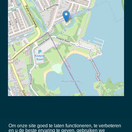
Om onze site goed te laten functioneren, te verbeteren
en u de beste ervaring te geven, gebruiken we