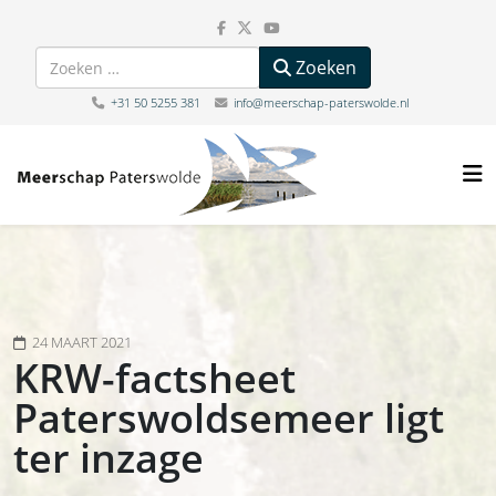
Zoeken
Zoeken
+31 50 5255 381
info@meerschap-paterswolde.nl
24 MAART 2021
KRW-factsheet
Paterswoldsemeer ligt
ter inzage