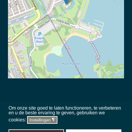
Om onze site goed te laten functioneren, te verbeteren
en u de beste ervaring te geven, gebruiken we
©
2026 Meerschap Paterswolde |
privacy disclaimer
|
regels in het
cookies:
Instellingen
◮
gebied
|
sitemap
|
team
|
toegankelijkheid
Website, hosting & updates
Silverstone Studio