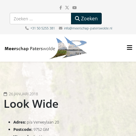
Zoeken
Zoeken
+31 50 5255 381
info@meerschap-paterswolde.nl
26 JANUARI 2018
Look Wide
Adres:
p/a Verweylaan 20
Postcode:
9752 GM