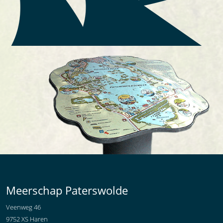
Meerschap Paterswolde
Veenweg 46
9752 XS Haren