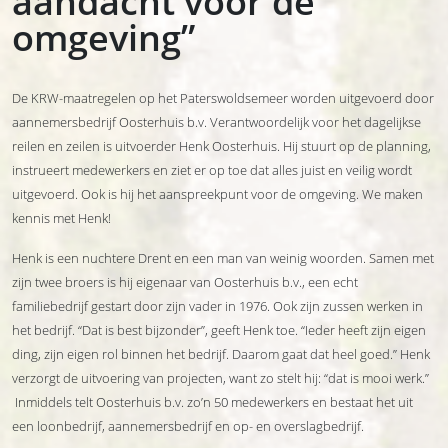
aandacht voor de
omgeving”
De KRW-maatregelen op het Paterswoldsemeer worden uitgevoerd door
aannemersbedrijf Oosterhuis b.v. Verantwoordelijk voor het dagelijkse
reilen en zeilen is uitvoerder Henk Oosterhuis. Hij stuurt op de planning,
instrueert medewerkers en ziet er op toe dat alles juist en veilig wordt
uitgevoerd. Ook is hij het aanspreekpunt voor de omgeving. We maken
kennis met Henk!
Henk is een nuchtere Drent en een man van weinig woorden. Samen met
zijn twee broers is hij eigenaar van Oosterhuis b.v., een echt
familiebedrijf gestart door zijn vader in 1976. Ook zijn zussen werken in
het bedrijf. “Dat is best bijzonder”, geeft Henk toe. “Ieder heeft zijn eigen
ding, zijn eigen rol binnen het bedrijf. Daarom gaat dat heel goed.” Henk
verzorgt de uitvoering van projecten, want zo stelt hij: “dat is mooi werk.”
Inmiddels telt Oosterhuis b.v. zo’n 50 medewerkers en bestaat het uit
een loonbedrijf, aannemersbedrijf en op- en overslagbedrijf.