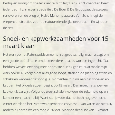
bedrijven nodig om sneller klaar te zijn”, legt Henk uit. “Bovendien heeft
ieder bedrijf zijn eigen specialiteit. De Boer & De Groot gaat de steigers
renoveren en de brug bij Halve Manen plaatsen. Van Schaik legt de
wiepenconstructies voor de natuurvriendelijke oevers aan. En wij doen
de rest.”
Snoei- en kapwerkzaamheden voor 15
maart klaar
Het werk op het Paterswoldsemeer is niet grootschalig, maar vraagt om
een goede coördinatie omdat meerdere locaties worden ingericht. “Daar
hebben we veel ervaring mee hoor”, stelt Henk gerust. “Dat maakt mijn
werk ook leuk. Zorgen dat alles goed loopt, strak op de planning zitten en
schakelen wanneer dat nodig is. Momenteel zijn we aan het snoeien en
kappen. Het broedseizoen begint op 15 maart. Dan moet het snoei- en
kapwerk klaar zijn. Volgende week schalen we voor de zekerheid op en
komt er een machine bij. Want stel je voor dat het toch nog even echt
winter wordt en het Paterswoldsemeer dichtvriest… Dan varen we niet uit,
anders ruïneren we een mooie ijsvloer. Maar de deadline van 15 maart