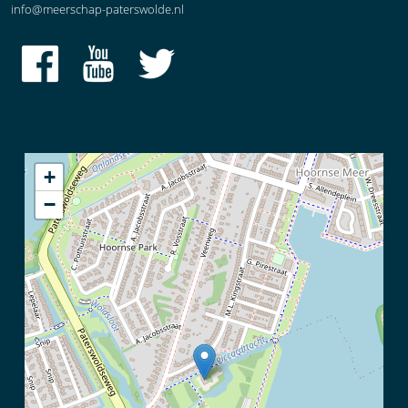
info@meerschap-paterswolde.nl
+
−