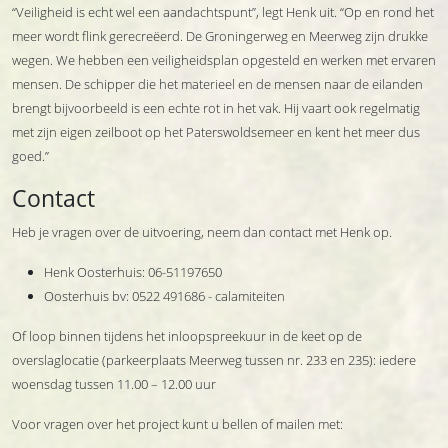
“Veiligheid is echt wel een aandachtspunt”, legt Henk uit. “Op en rond het
meer wordt flink gerecreëerd. De Groningerweg en Meerweg zijn drukke
wegen. We hebben een veiligheidsplan opgesteld en werken met ervaren
mensen. De schipper die het materieel en de mensen naar de eilanden
brengt bijvoorbeeld is een echte rot in het vak. Hij vaart ook regelmatig
met zijn eigen zeilboot op het Paterswoldsemeer en kent het meer dus
goed.”
Contact
Heb je vragen over de uitvoering, neem dan contact met Henk op.
Henk Oosterhuis: 06-51197650
Oosterhuis bv: 0522 491686 - calamiteiten
Of loop binnen tijdens het inloopspreekuur in de keet op de
overslaglocatie (parkeerplaats Meerweg tussen nr. 233 en 235): iedere
woensdag tussen 11.00 – 12.00 uur
Voor vragen over het project kunt u bellen of mailen met: