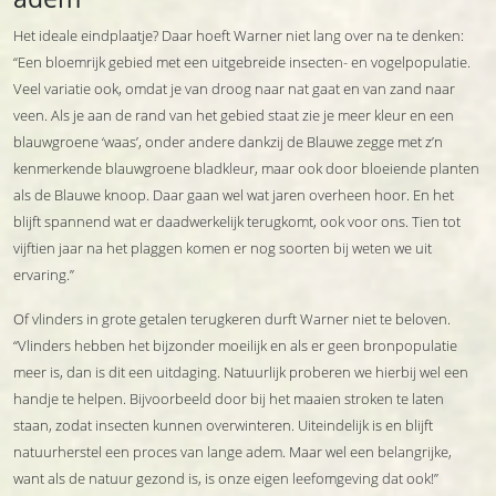
Het ideale eindplaatje? Daar hoeft Warner niet lang over na te denken:
“Een bloemrijk gebied met een uitgebreide insecten- en vogelpopulatie.
Veel variatie ook, omdat je van droog naar nat gaat en van zand naar
veen. Als je aan de rand van het gebied staat zie je meer kleur en een
blauwgroene ‘waas’, onder andere dankzij de Blauwe zegge met z’n
kenmerkende blauwgroene bladkleur, maar ook door bloeiende planten
als de Blauwe knoop. Daar gaan wel wat jaren overheen hoor. En het
blijft spannend wat er daadwerkelijk terugkomt, ook voor ons. Tien tot
vijftien jaar na het plaggen komen er nog soorten bij weten we uit
ervaring.”
Of vlinders in grote getalen terugkeren durft Warner niet te beloven.
“Vlinders hebben het bijzonder moeilijk en als er geen bronpopulatie
meer is, dan is dit een uitdaging. Natuurlijk proberen we hierbij wel een
handje te helpen. Bijvoorbeeld door bij het maaien stroken te laten
staan, zodat insecten kunnen overwinteren. Uiteindelijk is en blijft
natuurherstel een proces van lange adem. Maar wel een belangrijke,
want als de natuur gezond is, is onze eigen leefomgeving dat ook!”