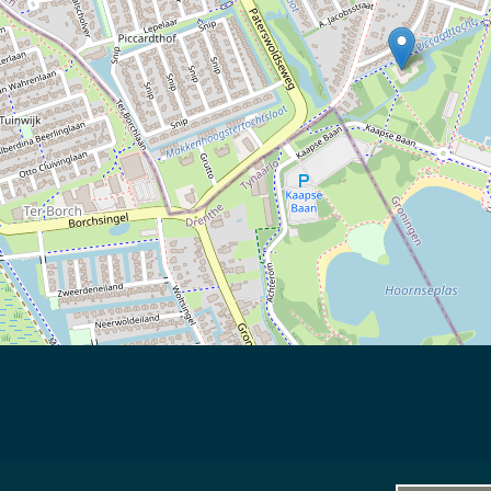
els in het gebied
|
sitemap
|
team
|
toegankelijkheid