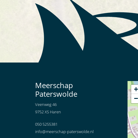
Meerschap
+
Paterswolde
−
Veenweg 46
9752 XS Haren
050 5255381
info@meerschap-paterswolde.nl