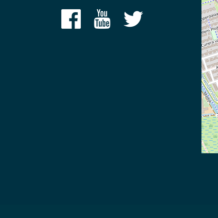
©
2026 Meerschap Paterswolde |
privacy disclaimer
|
reg