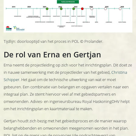
Tijdlijn: doorlooptijd van het proces in POL © Prolander.
De rol van Erna en Gertjan
Erna neemt de projectleiding op zich voor het inrichtingsplan. Dit doet ze
in nauwe samenwerking met de projectleider van het gebied,
Christina
Schipper
. Het gaat om de technische uitwerking van wat er moet
gebeuren. Een combinatie van belangen en opgaven vertalen naar een
integraal plan. Ze stemt hiervoor veel af met gebiedspartners en
omwonenden. Advies- en ingenieursbureau Royal HaskoningDHV helpt
om het inrichtingsplan en kaartmateriaal te maken.
Gertjan houdt zich bezig met het gebiedsproces en de manier waarop
belanghebbenden en omwonenden meegenomen worden in het plan.
POL ligt op de grens van de provincies (de opdrachtgevers) van