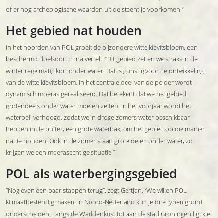
of er nog archeologische waarden uit de steentijd voorkomen.”
Het gebied nat houden
In het noorden van POL groeit de bijzondere
witte kievitsbloem
, een
beschermd doelsoort. Erna vertelt: “Dit gebied zetten we straks in de
winter regelmatig kort onder water. Dat is gunstig voor de ontwikkeling
van de witte kievitsbloem. In het centrale deel van de polder wordt
dynamisch moeras gerealiseerd. Dat betekent dat we het gebied
grotendeels onder water moeten zetten. In het voorjaar wordt het
waterpeil verhoogd, zodat we in droge zomers water beschikbaar
hebben in de buffer, een grote waterbak, om het gebied op die manier
nat te houden. Ook in de zomer staan grote delen onder water, zo
krijgen we een moerasachtige situatie.”
POL als waterbergingsgebied
“Nog even een paar stappen terug”, zegt Gertjan. “We willen POL
klimaatbestendig maken. In Noord-Nederland kun je drie typen grond
onderscheiden. Langs de Waddenkust tot aan de stad Groningen ligt klei