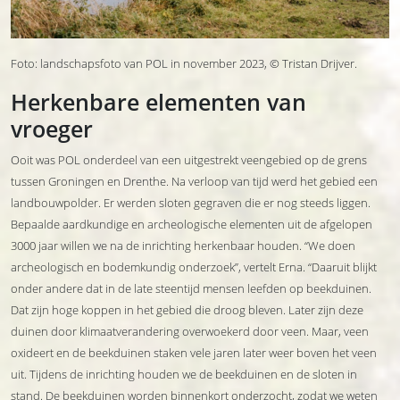
Foto: landschapsfoto van POL in november 2023, © Tristan Drijver.
Herkenbare elementen van
vroeger
Ooit was POL onderdeel van een uitgestrekt veengebied op de grens
tussen Groningen en Drenthe. Na verloop van tijd werd het gebied een
landbouwpolder. Er werden sloten gegraven die er nog steeds liggen.
Bepaalde aardkundige en archeologische elementen uit de afgelopen
3000 jaar willen we na de inrichting herkenbaar houden. “We doen
archeologisch en bodemkundig onderzoek”, vertelt Erna. “Daaruit blijkt
onder andere dat in de late steentijd mensen leefden op beekduinen.
Dat zijn hoge koppen in het gebied die droog bleven. Later zijn deze
duinen door klimaatverandering overwoekerd door veen. Maar, veen
oxideert en de beekduinen staken vele jaren later weer boven het veen
uit. Tijdens de inrichting houden we de beekduinen en de sloten in
stand. De beekduinen worden binnenkort onderzocht, zodat we weten