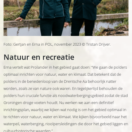
Foto: Gertjan en Erna in POL, november 2023 © Tristan Drijver.
Natuur en recreatie
Erna vertelt wat Prolander in het gebied gaat doen: “We gaan de polders
optimaal inrichten voor natuur, water en klimaat. Dat betekent dat de
polders in de benedenloop van de Drentsche Aa behoorlijk natter
worden, zoals ze van nature ook waren. En tegelijkertijd behouden de
polders hun cruciale functie als noodwaterbergingsgebied zodat de stad
Groningen droge voeten houdt. Nu werken we aan een definitief
inrichtingsplan, waarbij we kijken wat nodig is om het gebied optimaal in
te richten voor natuur, water en klimaat. We kijken bijvoorbeeld naar het
waterpeil, waterberging, rioolpersleidingen die door het gebied liggen en
cultuurhistorische waarden.”