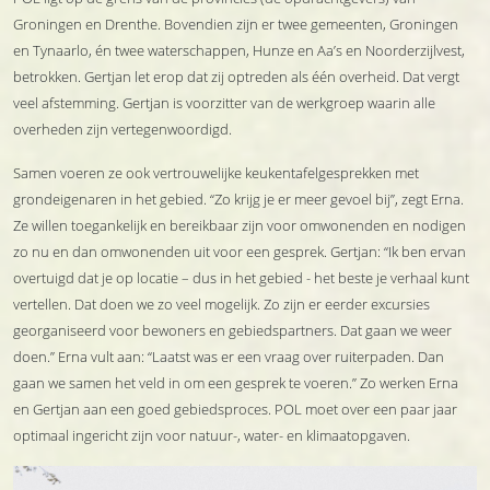
Groningen en Drenthe. Bovendien zijn er twee gemeenten, Groningen
en Tynaarlo, én twee waterschappen, Hunze en Aa’s en Noorderzijlvest,
betrokken. Gertjan let erop dat zij optreden als één overheid. Dat vergt
veel afstemming. Gertjan is voorzitter van de werkgroep waarin alle
overheden zijn vertegenwoordigd.
Samen voeren ze ook vertrouwelijke keukentafelgesprekken met
grondeigenaren in het gebied. “Zo krijg je er meer gevoel bij”, zegt Erna.
Ze willen toegankelijk en bereikbaar zijn voor omwonenden en nodigen
zo nu en dan omwonenden uit voor een gesprek. Gertjan: “Ik ben ervan
overtuigd dat je op locatie – dus in het gebied - het beste je verhaal kunt
vertellen. Dat doen we zo veel mogelijk. Zo zijn er eerder excursies
georganiseerd voor bewoners en gebiedspartners. Dat gaan we weer
doen.” Erna vult aan: “Laatst was er een vraag over ruiterpaden. Dan
gaan we samen het veld in om een gesprek te voeren.” Zo werken Erna
en Gertjan aan een goed gebiedsproces. POL moet over een paar jaar
optimaal ingericht zijn voor natuur-, water- en klimaatopgaven.