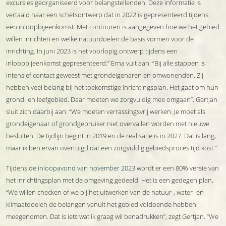
excursies georganiseerd voor belangstellenden. Deze informatie is
vertaald naar een schetsontwerp dat in 2022 is gepresenteerd tijdens
een inloopbijeenkomst. Met contouren is aangegeven hoe we het gebied
willen inrichten en welke natuurdoelen de basis vormen voor de
inrichting. In juni 2023 is het voorlopig ontwerp tijdens een
inloopbijeenkomst gepresenteerd.” Erna vult aan: “Bij alle stappen is
intensief contact geweest met grondeigenaren en omwonenden. Zij
hebben veel belang bij het toekomstige inrichtingsplan. Het gaat om hun
grond- en leefgebied. Daar moeten we zorgvuldig mee omgaan”. Gertjan
sluit zich daarbij aan: “We moeten verrassingsvrij werken. Je moet als
grondeigenaar of grondgebruiker niet overvallen worden met nieuwe
besluiten. De tijdlijn begint in 2019 en de realisatie is in 2027. Dat is lang,
maar ik ben ervan overtuigd dat een zorgvuldig gebiedsproces tijd kost.”
Tijdens de
inloopavond van november 2023
wordt er een 80% versie van
het inrichtingsplan met de omgeving gedeeld. Het is een gedegen plan.
“We willen checken of we bij het uitwerken van de natuur-, water- en
klimaatdoelen de belangen vanuit het gebied voldoende hebben
meegenomen. Dat is iets wat ik graag wil benadrukken”, zegt Gertjan. “We