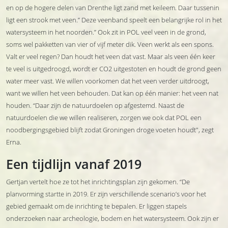
en op de hogere delen van Drenthe ligt zand met keileem. Daar tussenin
ligt een strook met veen.” Deze veenband speelt een belangrijke rol in het
watersysteem in het noorden.” Ook zit in POL veel veen in de grond,
soms wel pakketten van vier of vijf meter dik. Veen werkt als een spons.
Valt er veel regen? Dan houdt het veen dat vast. Maar als veen één keer
te veel is uitgedroogd, wordt er CO2 uitgestoten en houdt de grond geen
water meer vast. We willen voorkomen dat het veen verder uitdroogt,
want we willen het veen behouden. Dat kan op één manier: het veen nat
houden. “Daar zijn de natuurdoelen op afgestemd. Naast de
natuurdoelen die we willen realiseren, zorgen we ook dat POL een
noodbergingsgebied blijft zodat Groningen droge voeten houdt", zegt
Erna.
Een tijdlijn vanaf 2019
Gertjan vertelt hoe ze tot het inrichtingsplan zijn gekomen. “De
planvorming startte in 2019. Er zijn verschillende scenario’s voor het
gebied gemaakt om de inrichting te bepalen. Er liggen stapels
onderzoeken naar archeologie, bodem en het watersysteem. Ook zijn er