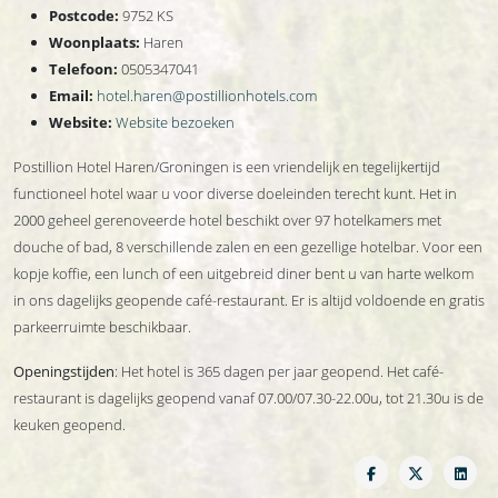
Postcode:
9752 KS
Woonplaats:
Haren
Telefoon:
0505347041
Email:
hotel.haren@postillionhotels.com
Website:
Website bezoeken
Postillion Hotel Haren/Groningen is een vriendelijk en tegelijkertijd
functioneel hotel waar u voor diverse doeleinden terecht kunt. Het in
2000 geheel gerenoveerde hotel beschikt over 97 hotelkamers met
douche of bad, 8 verschillende zalen en een gezellige hotelbar. Voor een
kopje koffie, een lunch of een uitgebreid diner bent u van harte welkom
in ons dagelijks geopende café-restaurant. Er is altijd voldoende en gratis
parkeerruimte beschikbaar.
Openingstijden
: Het hotel is 365 dagen per jaar geopend. Het café-
restaurant is dagelijks geopend vanaf 07.00/07.30-22.00u, tot 21.30u is de
keuken geopend.