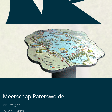
Meerschap Paterswolde
Veenweg 46
9752 XS Haren