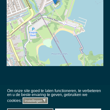
Om onze site goed te laten functioneren, te verbeteren
en u de beste ervaring te geven, gebruiken we
©
2026 Meerschap Paterswolde |
privacy disclaimer
|
regels in het
cookies:
Instellingen
◮
gebied
|
sitemap
|
team
|
toegankelijkheid
Website, hosting & updates
Silverstone Studio