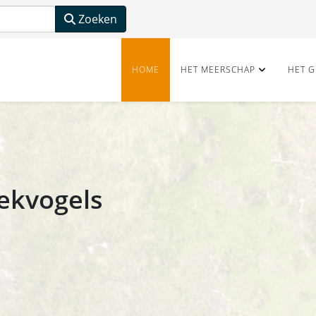
Zoeken
HOME
HET MEERSCHAP
HET G
ekvogels