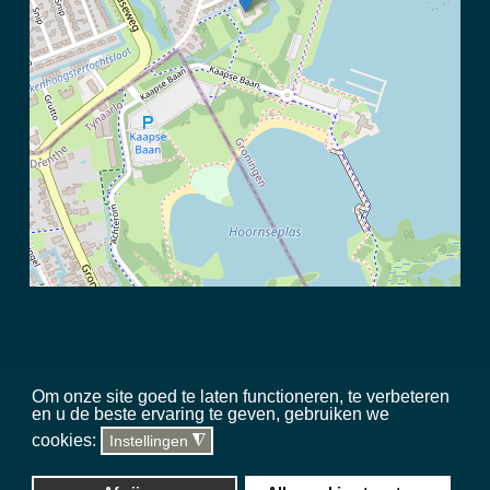
Om onze site goed te laten functioneren, te verbeteren
en u de beste ervaring te geven, gebruiken we
©
2026 Meerschap Paterswolde |
privacy disclaimer
|
regels in het
cookies:
Instellingen
◮
gebied
|
sitemap
|
team
|
toegankelijkheid
Website, hosting & updates
Silverstone Studio