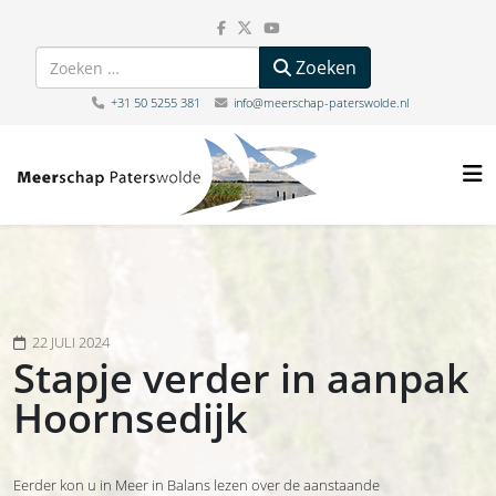
Zoeken
Zoeken
+31 50 5255 381
info@meerschap-paterswolde.nl
22 JULI 2024
Stapje verder in aanpak
Hoornsedijk
Eerder kon u in Meer in Balans lezen over de aanstaande