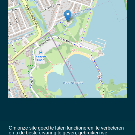
Om onze site goed te laten functioneren, te verbeteren
en u de beste ervaring te geven, gebruiken we
©
2026 Meerschap Paterswolde |
privacy disclaimer
|
regels in het