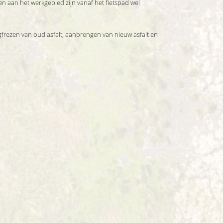
en aan het werkgebied zijn vanaf het fietspad wel
gfrezen van oud asfalt, aanbrengen van nieuw asfalt en