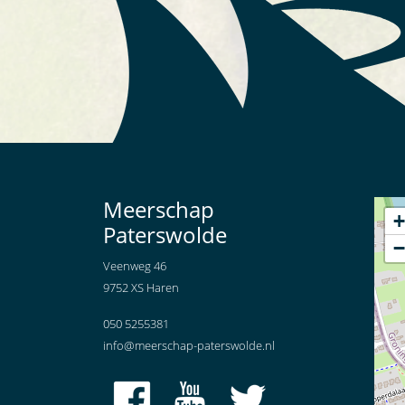
Meerschap
+
Paterswolde
−
Veenweg 46
9752 XS Haren
050 5255381
info@meerschap-paterswolde.nl