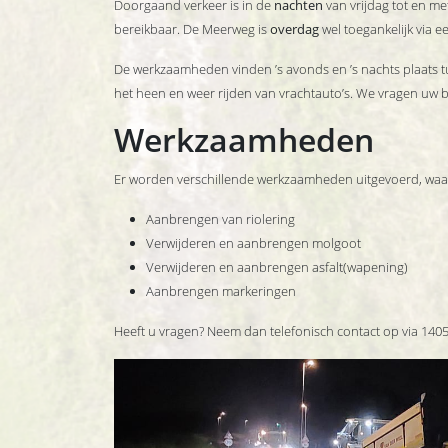
Doorgaand verkeer is in de
nachten
van vrijdag tot en me
bereikbaar. De Meerweg is
overdag
wel toegankelijk via ee
De werkzaamheden vinden ’s avonds en ’s nachts plaats t
het heen en weer rijden van vrachtauto’s. We vragen uw b
Werkzaamheden
Er worden verschillende werkzaamheden uitgevoerd, waa
Aanbrengen van riolering
Verwijderen en aanbrengen molgoot
Verwijderen en aanbrengen asfalt(wapening)
Aanbrengen markeringen
Heeft u vragen? Neem dan telefonisch contact op via 1405