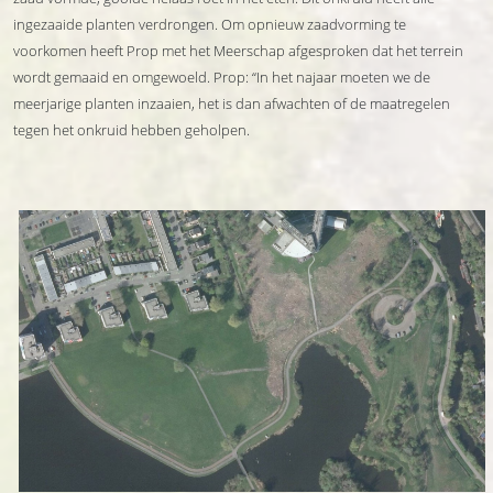
ingezaaide planten verdrongen. Om opnieuw zaadvorming te
voorkomen heeft Prop met het Meerschap afgesproken dat het terrein
wordt gemaaid en omgewoeld. Prop: “In het najaar moeten we de
meerjarige planten inzaaien, het is dan afwachten of de maatregelen
tegen het onkruid hebben geholpen.