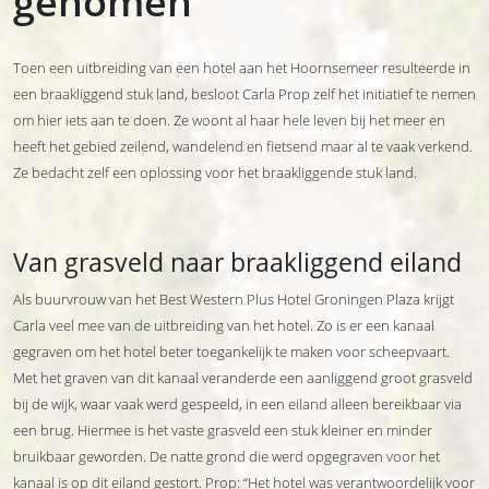
genomen”
Toen een uitbreiding van een hotel aan het Hoornsemeer resulteerde in
een braakliggend stuk land, besloot Carla Prop zelf het initiatief te nemen
om hier iets aan te doen. Ze woont al haar hele leven bij het meer en
heeft het gebied zeilend, wandelend en fietsend maar al te vaak verkend.
Ze bedacht zelf een oplossing voor het braakliggende stuk land.
Van grasveld naar braakliggend eiland
Als buurvrouw van het Best Western Plus Hotel Groningen Plaza krijgt
Carla veel mee van de uitbreiding van het hotel. Zo is er een kanaal
gegraven om het hotel beter toegankelijk te maken voor scheepvaart.
Met het graven van dit kanaal veranderde een aanliggend groot grasveld
bij de wijk, waar vaak werd gespeeld, in een eiland alleen bereikbaar via
een brug. Hiermee is het vaste grasveld een stuk kleiner en minder
bruikbaar geworden. De natte grond die werd opgegraven voor het
kanaal is op dit eiland gestort. Prop: “Het hotel was verantwoordelijk voor