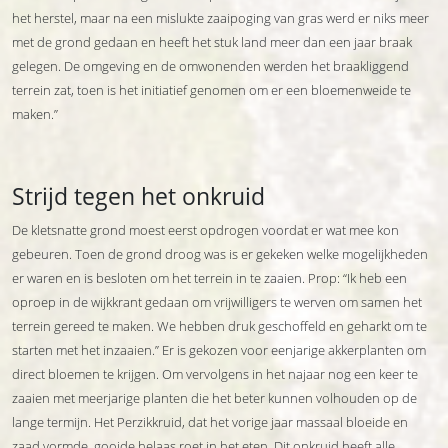
het herstel, maar na een mislukte zaaipoging van gras werd er niks meer
met de grond gedaan en heeft het stuk land meer dan een jaar braak
gelegen. De omgeving en de omwonenden werden het braakliggend
terrein zat, toen is het initiatief genomen om er een bloemenweide te
maken.”
Strijd tegen het onkruid
De kletsnatte grond moest eerst opdrogen voordat er wat mee kon
gebeuren. Toen de grond droog was is er gekeken welke mogelijkheden
er waren en is besloten om het terrein in te zaaien. Prop: “Ik heb een
oproep in de wijkkrant gedaan om vrijwilligers te werven om samen het
terrein gereed te maken. We hebben druk geschoffeld en geharkt om te
starten met het inzaaien.” Er is gekozen voor eenjarige akkerplanten om
direct bloemen te krijgen. Om vervolgens in het najaar nog een keer te
zaaien met meerjarige planten die het beter kunnen volhouden op de
lange termijn. Het Perzikkruid, dat het vorige jaar massaal bloeide en
zaad vormde, gooide helaas roet in het eten. Dit onkruid heeft alle