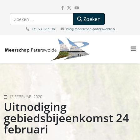
Zoeken
Zoeken
+31 50 5255 381
info@meerschap-paterswolde.nl
13 FEBRUARI 2020
Uitnodiging
gebiedsbijeenkomst 24
februari