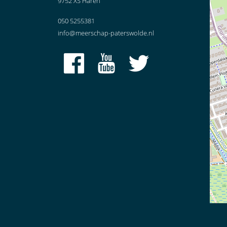
9752 XS Haren
050 5255381
info@meerschap-paterswolde.nl