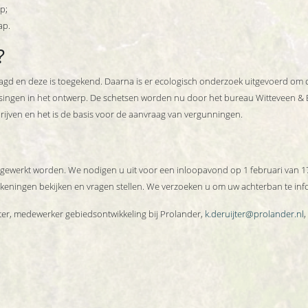
p;
ap.
?
gd en deze is toegekend. Daarna is er ecologisch onderzoek uitgevoerd om o
ssingen in het ontwerp. De schetsen worden nu door het bureau Witteveen & Bo
ijven en het is de basis voor de aanvraag van vergunningen.
itgewerkt worden. We nodigen u uit voor een inloopavond op 1 februari van 17
keningen bekijken en vragen stellen. We verzoeken u om uw achterban te in
ter, medewerker gebiedsontwikkeling bij Prolander,
k.deruijter@prolander.nl
,