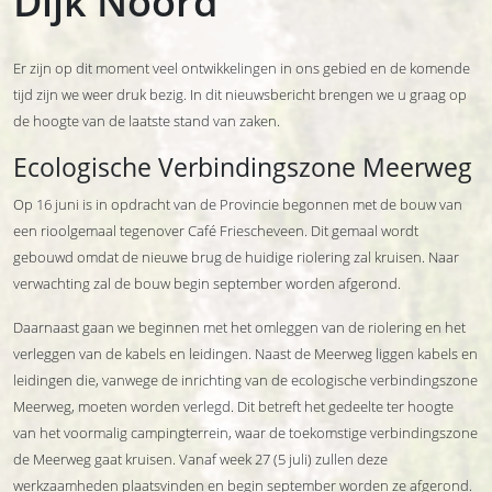
Dijk Noord
Er zijn op dit moment veel ontwikkelingen in ons gebied en de komende
tijd zijn we weer druk bezig. In dit nieuwsbericht brengen we u graag op
de hoogte van de laatste stand van zaken.
Ecologische Verbindingszone Meerweg
Op 16 juni is in opdracht van de Provincie begonnen met de bouw van
een rioolgemaal tegenover Café Friescheveen. Dit gemaal wordt
gebouwd omdat de nieuwe brug de huidige riolering zal kruisen. Naar
verwachting zal de bouw begin september worden afgerond.
Daarnaast gaan we beginnen met het omleggen van de riolering en het
verleggen van de kabels en leidingen. Naast de Meerweg liggen kabels en
leidingen die, vanwege de inrichting van de ecologische verbindingszone
Meerweg, moeten worden verlegd. Dit betreft het gedeelte ter hoogte
van het voormalig campingterrein, waar de toekomstige verbindingszone
de Meerweg gaat kruisen. Vanaf week 27 (5 juli) zullen deze
werkzaamheden plaatsvinden en begin september worden ze afgerond.