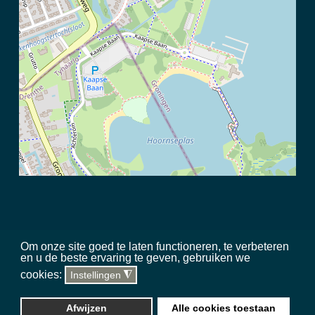
Om onze site goed te laten functioneren, te verbeteren
en u de beste ervaring te geven, gebruiken we
©
2026 Meerschap Paterswolde |
privacy disclaimer
|
regels in het
cookies:
Instellingen
◮
gebied
|
sitemap
|
team
|
toegankelijkheid
Website, hosting & updates
Silverstone Studio
Afwijzen
Alle cookies toestaan