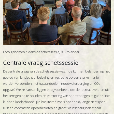
Foto genomen tijdens de schetssessie, © Prolander.
Centrale vraag schetssessie
De centrale vraag van de schetssessie was: hoe kunnen belangen op het
gebied van landschap, beleving en recreatie op een sterke manier
worden verbonden met natuurdoelen, noodwaterberging en CO₂-
opgave? Welke kansen liggen er bijvoorbeeld om de recreatieve druk uit
het kerngebied te houden en verstoring van soorten tegen te gaan? Hoe
kunnen landschappelijke kwaliteiten zoals openheid, lange zichtlijnen,
rust en contrasten open/besloten en groot/kleinschalig beleefbaar
blijven en worden versterkt? Hoe laat het bestaande padennetwerk zich