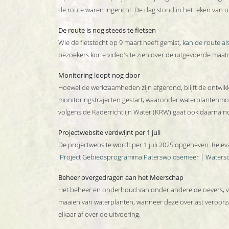
de route waren ingericht. De dag stond in het teken van on
De route is nog steeds te fietsen
Wie de fietstocht op 9 maart heeft gemist,
kan de route al
bezoekers korte video's te zien over de uitgevoerde maat
Monitoring loopt nog door
Hoewel de werkzaamheden zijn afgerond, blijft de ontwik
monitoringstrajecten gestart, waaronder waterplantenmoni
volgens de Kaderrichtlijn Water (KRW) gaat ook daarna n
Projectwebsite verdwijnt per 1 juli
De projectwebsite wordt per 1 juli 2025 opgeheven. Rele
Project Gebiedsprogramma Paterswoldsemeer | Watersch
Beheer overgedragen aan het Meerschap
Het beheer en onderhoud van onder andere de oevers, vi
maaien van waterplanten, wanneer deze overlast veroor
elkaar af over de uitvoering.