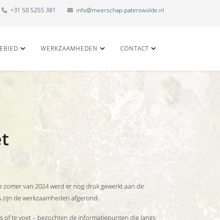
+31 50 5255 381
info@meerschap-paterswolde.nl
EBIED
WERKZAAMHEDEN
CONTACT
et
 de zomer van 2024 werd er nog druk gewerkt aan de
025 zijn de werkzaamheden afgerond.
ts of te voet – bezochten de informatiepunten die langs