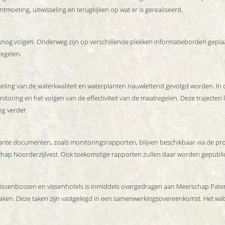
tmoeting, uitwisseling en terugkijken op wat er is gerealiseerd.
snog volgen.
Onderweg zijn op verschillende plekken informatieborden geplaa
regelen.
keling
van
de
waterkwaliteit en waterplanten
nauwlettend gevolgd worden. In 
toring en het volgen van de effectiviteit van de maatregelen. Deze trajecten
og verder.
vante documenten, zoals monitoringsrapporten, blijven beschikbaar via de pr
ap Noorderzijlvest.
Ook toekomstige rapporten zullen daar worden gepubli
ssenbossen en vissenhotels is inmiddels overgedragen aan Meerschap Paters
zaken. Deze taken zijn vastgelegd in een samenwerkingsovereenkomst. Het w