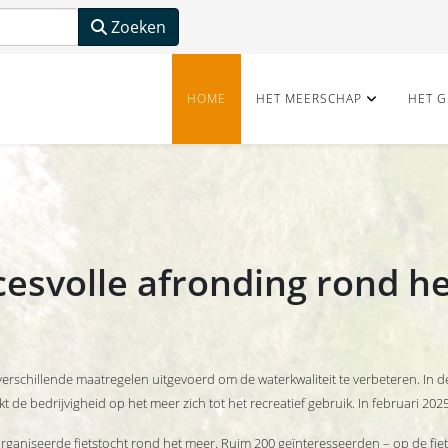
Zoeken
HOME
HET MEERSCHAP
HET G
cesvolle afronding rond h
verschillende maatregelen uitgevoerd om de waterkwaliteit te verbeteren. In
kt de bedrijvigheid op het meer zich tot het recreatief gebruik. In februari 2
eorganiseerde fietstocht rond het meer. Ruim 200 geïnteresseerden – op de fie