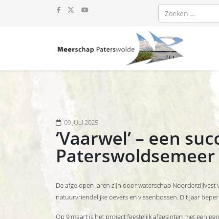
Zoeken
09 JULI 2025
‘Vaarwel’ – een suc
Paterswoldsemeer
De afgelopen jaren zijn door waterschap Noorderzijlvest 
natuurvriendelijke oevers en vissenbossen. Dit jaar beper
Op 9 maart is het project feestelijk afgesloten met een g