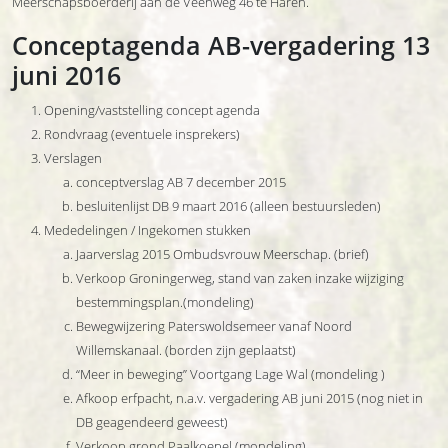
Meerschapsboerderij aan de Veenweg 46 te Haren.
Conceptagenda AB-vergadering 13
juni 2016
Opening/vaststelling concept agenda
Rondvraag (eventuele insprekers)
Verslagen
conceptverslag AB 7 december 2015
besluitenlijst DB 9 maart 2016 (alleen bestuursleden)
Mededelingen / Ingekomen stukken
Jaarverslag 2015 Ombudsvrouw Meerschap. (brief)
Verkoop Groningerweg, stand van zaken inzake wijziging
bestemmingsplan.(mondeling)
Bewegwijzering Paterswoldsemeer vanaf Noord
Willemskanaal. (borden zijn geplaatst)
“Meer in beweging” Voortgang Lage Wal (mondeling )
Afkoop erfpacht, n.a.v. vergadering AB juni 2015 (nog niet in
DB geagendeerd geweest)
Verkoop grond Paalkoepel (mondeling)