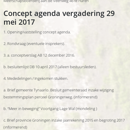
Meerschapsboerderij aan de Veenweg 46 te Haren
Concept agenda vergadering 29
mei 2017
1. Opening/vaststelling concept agenda.
2. Rondvraag (eventuele insprekers).
3. a. conceptverslag AB 12 december 2016.
b. besluitenlijst DB 10 april 2017 (alleen bestuursleden).
4. Mededelingen / Ingekomen stukken.
a. Brief gemeente Tynaarlo. Besluit gemeenteraad inzake wijziging
bestemmingsplan perceel Groningerweg. (informerend)
b. “Meer in beweging” Voortgang Lage Wal (mondeling )
c. Brief provincie Groningen inzake jaarrekening 2015 en begroting 2017
(informerend)