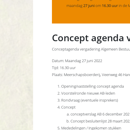
maandag
27 juni
om
16.30 uur
in de 
Concept agenda v
Conceptagenda vergadering Algemeen Bestu
Datum: Maandag 27 juni 2022
Tijd: 16.30 uur
Plaats: Meerschapsboerderij, Veenweg 46 Har
Opening/vaststelling concept agenda
Voorstelronde nieuwe AB-leden
Rondvraag (eventuele insprekers)
Concept
conceptverslag AB 6 december 202
Concept besluitenlijst 28 maart 202
Mededelingen / Ingekomen stukken