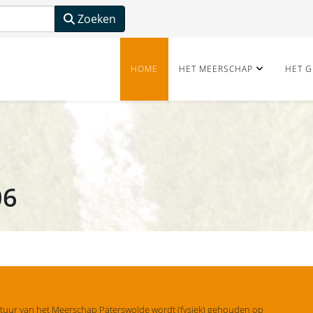
Zoeken
HOME
HET MEERSCHAP
HET G
06
tuur van het Meerschap Paterswolde wordt (fysiek) gehouden op