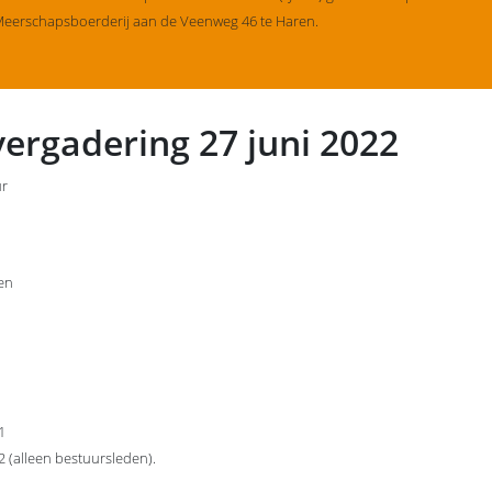
Meerschapsboerderij aan de Veenweg 46 te Haren.
ergadering 27 juni 2022
ur
en
1
2 (alleen bestuursleden).