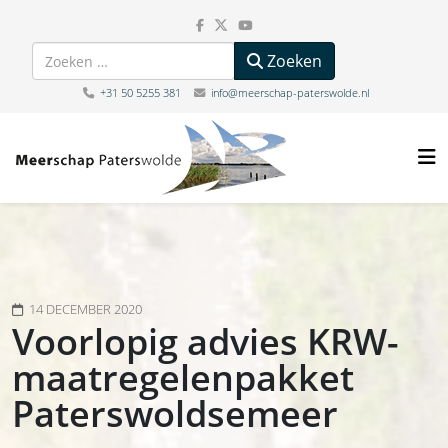
Zoeken
Zoeken
+31 50 5255 381
info@meerschap-paterswolde.nl
14 DECEMBER 2020
Voorlopig advies KRW-
maatregelenpakket
Paterswoldsemeer