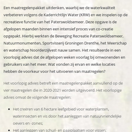
Een maatregelenpakket uitdenken, waarbij we de waterkwaliteit
verbeteren volgens de Kaderrichtlijn Water (KRW) en we inspelen op de
recreatieve functie van het Paterswoldsemeer. Deze opgave is de
afgelopen maanden binnen een intensief proces van co-creatie
opgepakt. Hierbij werkten de Beweging Recreatie Paterswoldsemeer,
Natuurmonumenten, Sportvisserij Groningen Drenthe, het Meerschap
en waterschap Noorderzijlvest nauw samen. Het resulteerde in een
voorlopig advies dat de afgelopen weken voorlag bij omwonenden en
gebruikers van het meer. Wat vonden zij ervan en welke locaties
hebben de voorkeur voor het uitvoeren van maatregelen?
Het voorlopig advies betreft een maatregelenpakket aanvullend op de
vier maatregelen die in 2020-2021 worden uitgevoerd. Het voorlopige
advies omvat de volgende maatregelen:
Het creëren van 6 hectare leefgebied voor waterplanten,
waterinsecten en vis door het aanleggen van natuurvriendelijke
oevers en -zones;
Het aanleggen van schuil- en paaiplaatsen voor vissen;