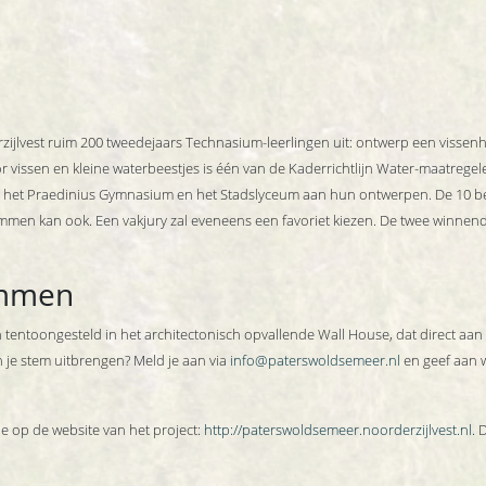
jlvest ruim 200 tweedejaars Technasium-leerlingen uit: ontwerp een vissenho
r vissen en kleine waterbeestjes is één van de Kaderrichtlijn Water-maatreg
n, het Praedinius Gymnasium en het Stadslyceum aan hun ontwerpen. De 10 b
emmen kan ook. Een vakjury zal eveneens een favoriet kiezen. De twee winnen
emmen
tentoongesteld in het architectonisch opvallende Wall House, dat direct aan 
n je stem uitbrengen? Meld je aan via
info@paterswoldsemeer.nl
en geef aan 
je op de website van het project:
http://paterswoldsemeer.noorderzijlvest.nl.
D