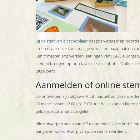
Bij
de start van dit schooljaar
daagde waterschap Noorderzi
creëren van deze kunstmatige schuil- en paaiplaatsen voo
Een trimester lang werkten leerlingen van RSG De Borge
stem uitbrengen op hun favoriete vissenhotel. Online st
uitgevoerd.
Aanmelden of online st
De ontwerpen zijn uitgewerkt tot maquettes. Deze worden 
10 maart tussen 12.00 en 17.00 uur. Wil je komen kijken e
geldende coronamaatregelen.
Alle ontwerpen staan vanaf 7 maart met elk een kort filmp
aangeven welk ontwerp van jou 5 sterren verdient.