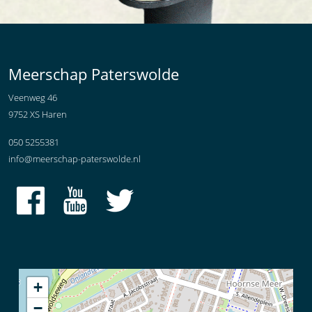
Meerschap Paterswolde
Veenweg 46
9752 XS Haren
050 5255381
info@meerschap-paterswolde.nl
+
−