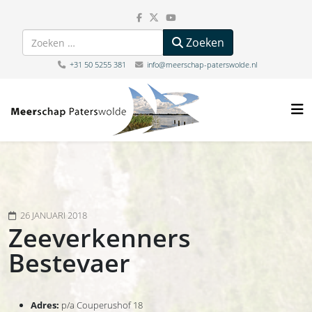
Zoeken
Zoeken
+31 50 5255 381
info@meerschap-paterswolde.nl
26 JANUARI 2018
Zeeverkenners
Bestevaer
Adres:
p/a Couperushof 18