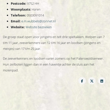
Postcode:
9752 HH
Woonplaats:
Haren
Telefoon:
0503091014
Email:
e.m.wubbels@zonnet.nl
Website:
Website bezoeken
De groep staat open voor jongens en telt drie speltakken. Welpen van 7
t/m 11 jaar, zeeverkenners van 12 t/m 16 jaar en loodsen (jongens en
meisjes) van 17 t/m 25 jaar.
De zeeverkenners en loodsen varen zomers op het Paterswoldsemeer.
Hun zeilboten liggen dan in een haventje achter de sluis aan het
molenpad.