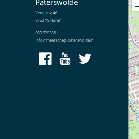
Paterswolde
−
Veenweg 46
9752 XS Haren
050 5255381
info@meerschap-paterswolde.nl