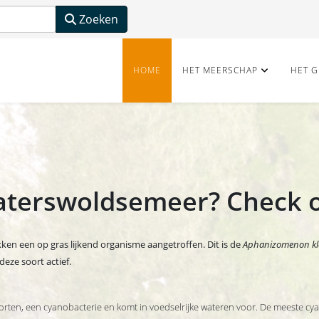
Zoeken
HOME
HET MEERSCHAP
HET G
erswoldsemeer? Check of 
ken een op gras lijkend organisme aangetroffen. Dit is de
Aphanizomenon kl
deze soort actief.
orten, een cyanobacterie en komt in voedselrijke wateren voor. De meeste cy