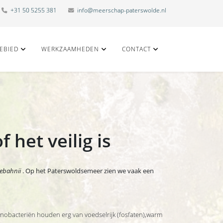
+31 50 5255 381
info@meerschap-paterswolde.nl
EBIED
WERKZAAMHEDEN
CONTACT
het veilig is
ebahnii
. Op het Paterswoldsemeer zien we vaak een
anobacteriën houden erg van voedselrijk (fosfaten),warm