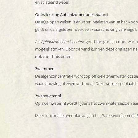
en stilstaand water.
Ontwikkeling Aphanizomenon klebahnii
De afgelopen weken is er water ingelaten vanuit het Noor
geldt sinds afgelopen week een waarschuwing vanwege bla
Als
Aphanizomenon klebahnii
goed kan groeien door warm we
mogelijk stinken. Door de wind kunnen deze drijflagen naa
ook voor huisdieren.
Zwemmen
De algenconcentratie wordt op officiële zwemwaterlocatie
waarschuwing of zwemverbod af. Deze worden geplaatst bij
Zwemwater.nl
Op zwemwater.nl wordt tijdens het zwemwaterseizoen aang
Meer informatie over blauwalg in het Paterswoldsemeer: