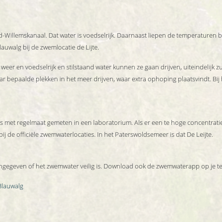
d-Willemskanaal. Dat water is voedselrijk. Daarnaast liepen de temperaturen 
uwalg bij de zwemlocatie de Lijte.
er en voedselrijk en stilstaand water kunnen ze gaan drijven, uiteindelijk zul
r bepaalde plekken in het meer drijven, waar extra ophoping plaatsvindt. Bij 
s met regelmaat gemeten in een laboratorium. Als er een te hoge concentratie
 de officiële zwemwaterlocaties. In het Paterswoldsemeer is dat De Leijte.
egeven of het zwemwater veilig is. Download ook de zwemwaterapp op je telef
Blauwalg