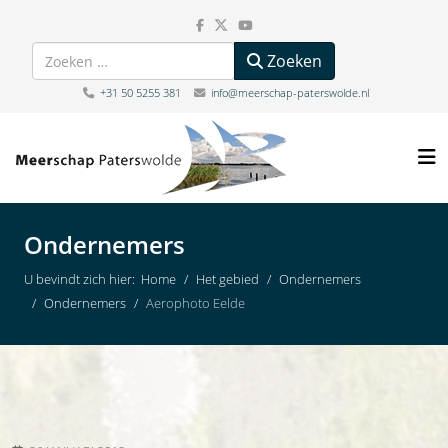
Zoeken
Zoeken
+31 50 5255 381
info@meerschap-paterswolde.nl
Ondernemers
U bevindt zich hier:
Home
Het gebied
Ondernemers
Ondernemers
Aerophoto Eelde