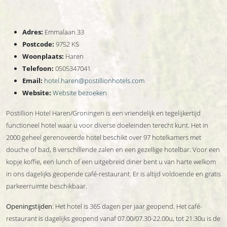
Adres:
Emmalaan 33
Postcode:
9752 KS
Woonplaats:
Haren
Telefoon:
0505347041
Email:
hotel.haren@postillionhotels.com
Website:
Website bezoeken
Postillion Hotel Haren/Groningen is een vriendelijk en tegelijkertijd
functioneel hotel waar u voor diverse doeleinden terecht kunt. Het in
2000 geheel gerenoveerde hotel beschikt over 97 hotelkamers met
douche of bad, 8 verschillende zalen en een gezellige hotelbar. Voor een
kopje koffie, een lunch of een uitgebreid diner bent u van harte welkom
in ons dagelijks geopende café-restaurant. Er is altijd voldoende en gratis
parkeerruimte beschikbaar.
Openingstijden
: Het hotel is 365 dagen per jaar geopend. Het café-
restaurant is dagelijks geopend vanaf 07.00/07.30-22.00u, tot 21.30u is de