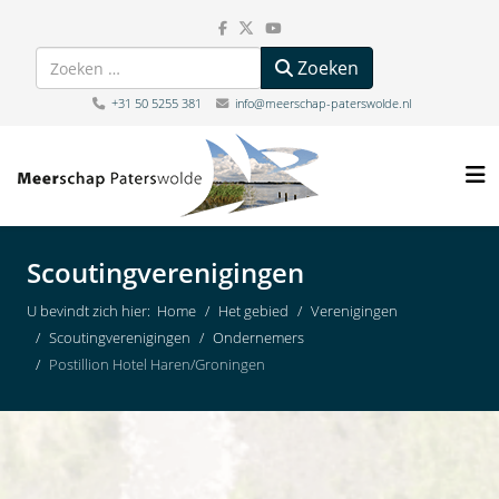
Zoeken
Zoeken
+31 50 5255 381
info@meerschap-paterswolde.nl
Scoutingverenigingen
U bevindt zich hier:
Home
Het gebied
Verenigingen
Scoutingverenigingen
Ondernemers
Postillion Hotel Haren/Groningen