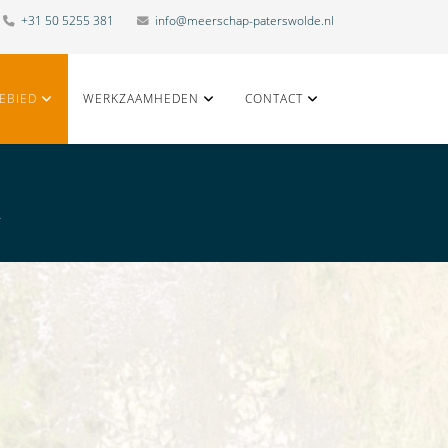
+31 50 5255 381
info@meerschap-paterswolde.nl
EBIED
WERKZAAMHEDEN
CONTACT
r