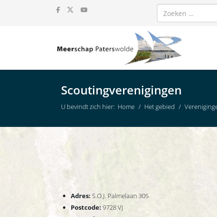
Zoeken
Scoutingverenigingen
U bevindt zich hier:
Home
Het gebied
Vereniging
Adres:
S.O.J. Palmelaan 305
Postcode:
9728 VJ