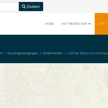
Zoeken
HOME
HET MEERSCHAP
HET G
en
Scoutingverenigingen
Ondernemers
Café Bar Biljart Hoornsemee