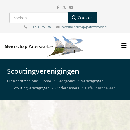
Zoeken
Zoeken
+31 50 5255 381
info@meerschap-paterswolde.nl
Scoutingverenigingen
U bevindt zich hier:
Home
Het gebied
Verenigingen
Scoutingverenigingen
Ondernemers
Café Friescheveen