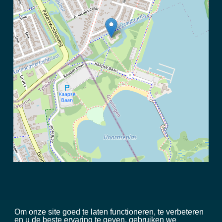
Om onze site goed te laten functioneren, te verbeteren
en u de beste ervaring te geven, gebruiken we