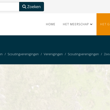
Zoeken
HOME
HET MEERSCHAP
HET G
en
Scoutingverenigingen
Verenigingen
Scoutingverenigingen
Zee