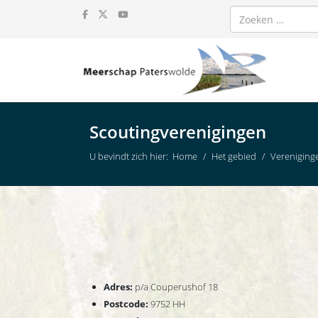
Zoeken
Scoutingverenigingen
U bevindt zich hier:
Home
Het gebied
Vereniging
Adres:
p/a Couperushof 18
Postcode:
9752 HH