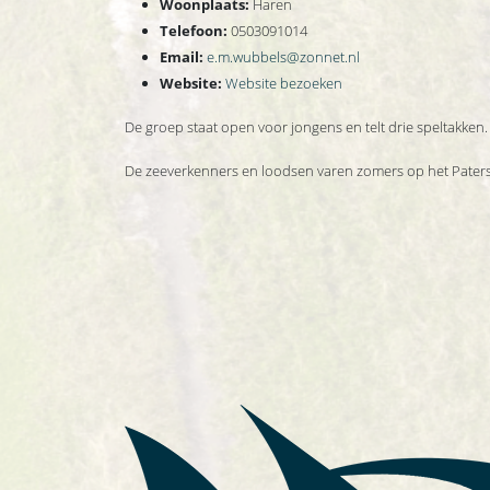
Woonplaats:
Haren
Telefoon:
0503091014
Email:
e.m.wubbels@zonnet.nl
Website:
Website bezoeken
De groep staat open voor jongens en telt drie speltakken.
De zeeverkenners en loodsen varen zomers op het Paters