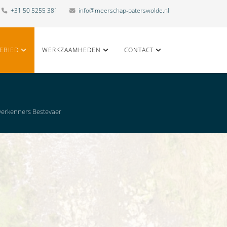
+31 50 5255 381
info@meerschap-paterswolde.nl
EBIED
WERKZAAMHEDEN
CONTACT
verkenners Bestevaer