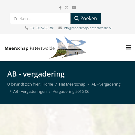
Zoeken
Zoeken
+31 50 5255 381
info@meerschap-paterswolde.nl
AB - vergadering
U bevindt zich hier:
Home
Het Meerschap
AB - vergadering
AB - vergaderingen
Vergadering 2016-06