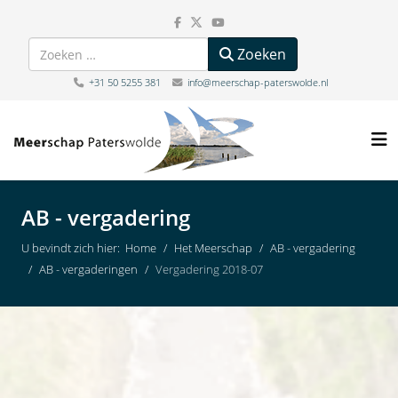
Zoeken
Zoeken
+31 50 5255 381
info@meerschap-paterswolde.nl
AB - vergadering
U bevindt zich hier:
Home
Het Meerschap
AB - vergadering
AB - vergaderingen
Vergadering 2018-07