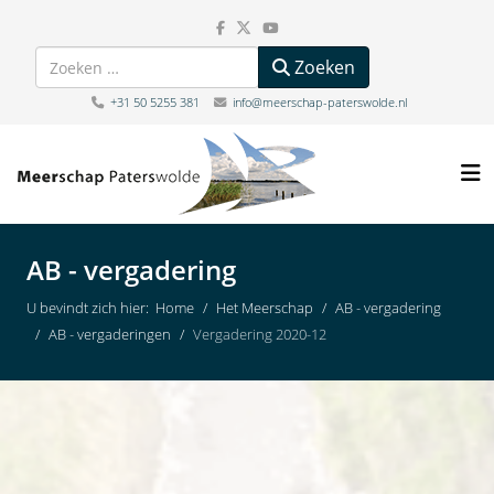
Zoeken
Zoeken
+31 50 5255 381
info@meerschap-paterswolde.nl
AB - vergadering
U bevindt zich hier:
Home
Het Meerschap
AB - vergadering
AB - vergaderingen
Vergadering 2020-12