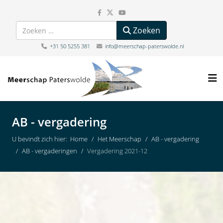
Zoeken
Zoeken
+31 50 5255 381
info@meerschap-paterswolde.nl
AB - vergadering
U bevindt zich hier:
Home
Het Meerschap
AB - vergadering
AB - vergaderingen
Vergadering 2021-12