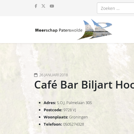
Zoeken
26 JANUARI 2018
Café Bar Biljart H
Adres:
S.O.J. Palmelaan 305
Postcode:
9728 VJ
Woonplaats:
Groningen
Telefoon:
0505274328