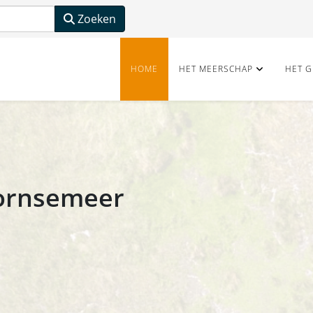
Zoeken
HOME
HET MEERSCHAP
HET G
oornsemeer