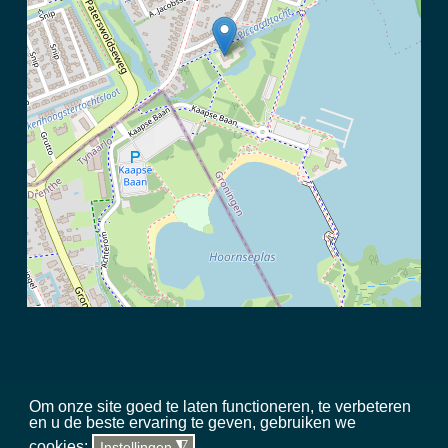
Om onze site goed te laten functioneren, te verbeteren
en u de beste ervaring te geven, gebruiken we
©
2026 Meerschap Paterswolde |
privacy disclaimer
|
regels in het
cookies:
Instellingen
◮