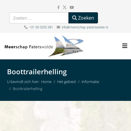
Zoeken
Zoeken
+31 50 5255 381
info@meerschap-paterswolde.nl
Boottrailerhelling
U bevindt zich hier:
Home
Het gebied
Informatie
Boottrailerhelling