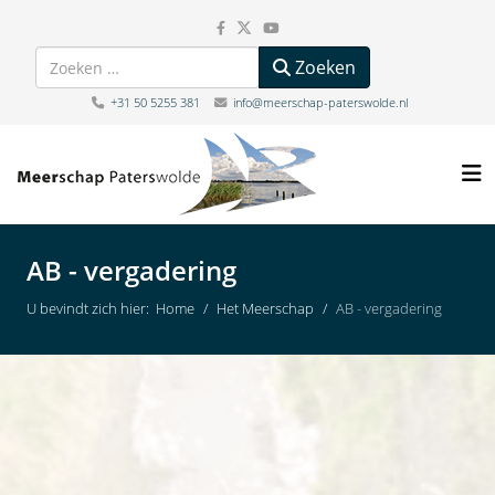
Zoeken
Zoeken
+31 50 5255 381
info@meerschap-paterswolde.nl
AB - vergadering
U bevindt zich hier:
Home
Het Meerschap
AB - vergadering